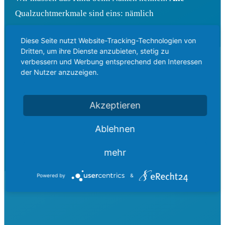
Qualzuchtmerkmale sind eins: nämlich
Qualzuchtmerkmale! Nicht mehr und nicht weniger.
Diese Seite nutzt Website-Tracking-Technologien von
Wenn man Hunde wirklich mag, ist es wichtig, sich
Dritten, um ihre Dienste anzubieten, stetig zu
sachlich und fachlich mit dem Thema
verbessern und Werbung entsprechend den Interessen
der Nutzer anzuzeigen.
auseinanderzusetzen. Was bedeutet Qualzucht
eigentlich? Um welche Merkmale geht es? Warum
bringen sie den Hunden so viel Leid? Welche
Akzeptieren
wissenschaftlichen Studien und Datenquellen gibt es
Ablehnen
zu dem Thema? Und nicht zuletzt auch: Welche
Gerichtsurteile wurden schon gesprochen?
mehr
Powered by
&