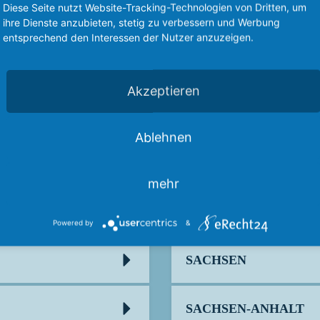
Diese Seite nutzt Website-Tracking-Technologien von Dritten, um
ihre Dienste anzubieten, stetig zu verbessern und Werbung
entsprechend den Interessen der Nutzer anzuzeigen.
NIEDERSACHSEN
Akzeptieren
NORDRHEIN-WESTF
Ablehnen
RHEINLAND-PFALZ
mehr
SAARLAND
Powered by
&
SACHSEN
SACHSEN-ANHALT