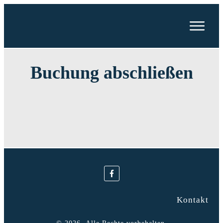
Mein neues Buch:
Vom
Verdauungsapparat und
Verhaltensproblemen
Buchung abschließen
Zeig mir das Buch
Kontakt